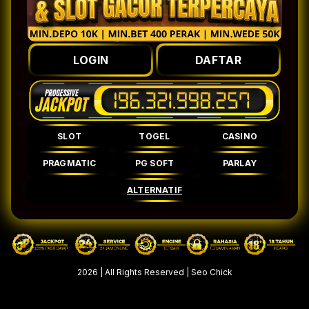
LOGIN
DAFTAR
SLOT
TOGEL
CASINO
PRAGMATIC
PG SOFT
PARLAY
ALTERNATIF
2026 | All Rights Reserved | Seo Chick